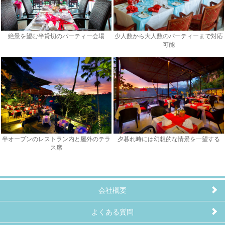
絶景を望む半貸切のパーティー会場
少人数から大人数のパーティーまで対応
可能
半オープンのレストラン内と屋外のテラ
夕暮れ時には幻想的な情景を一望する
ス席
会社概要
よくある質問