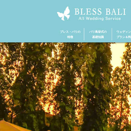
ブレス・バリの
バリ島挙式の
ウェディン
特徴
基礎知識
プラン＆料