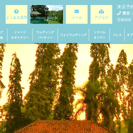
来店予
東京：0
よくある質問
メール
アクセス
movie play
営業時間：1
グ
イメージ
ウェディング
トラベル
フォトウェディング
ドレス
オプ
金
＆ギャラリー
パーティー
＆ツアー