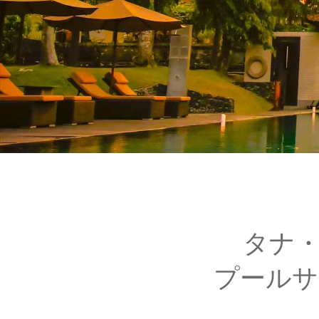
タナ
プールサ