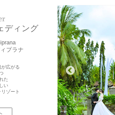
ェディング
iprana
ディプラナ
観が広がる
つ
れた
しい
･リゾート
へ