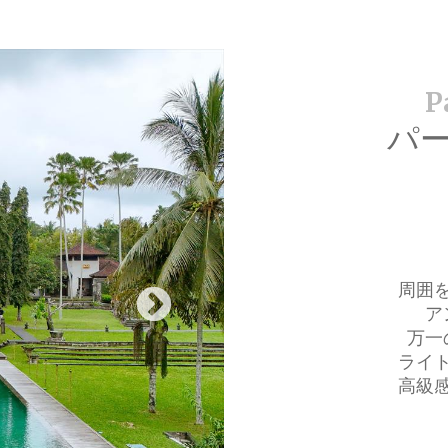
パ
周囲
ア
万一
ライ
高級