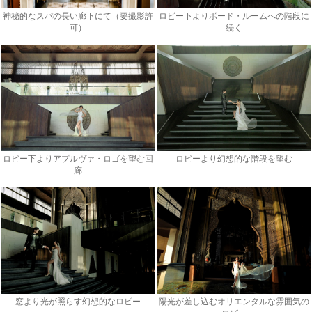
神秘的なスパの長い廊下にて（要撮影許
ロビー下よりボード・ルームへの階段に
可）
続く
ロビー下よりアプルヴァ・ロゴを望む回
ロビーより幻想的な階段を望む
廊
窓より光が照らす幻想的なロビー
陽光が差し込むオリエンタルな雰囲気の