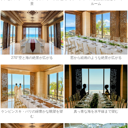
景
ルーム
270°空と海の絶景が広がる
窓から絵画のような絶景が広がる
ケンピンスキ・バリの緑豊かな眺望を望
真っ青な海を水平線まで望む
む