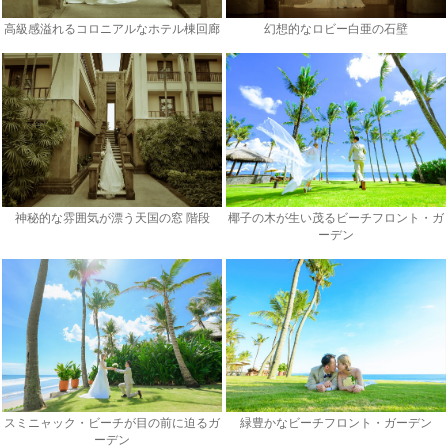
高級感溢れるコロニアルなホテル棟回廊
幻想的なロビー白亜の石壁
神秘的な雰囲気が漂う天国の窓 階段
椰子の木が生い茂るビーチフロント・ガ
ーデン
スミニャック・ビーチが目の前に迫るガ
緑豊かなビーチフロント・ガーデン
ーデン