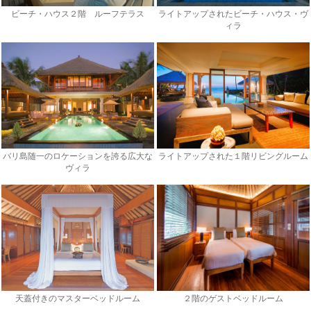
ビーチ・ハウス２階 ルーフテラス
ライトアップされたビーチ・ハウス・ヴ
ィラ
バリ島随一のロケーションを誇る広大な
ライトアップされた１階リビングルーム
ヴィラ
２階のゲストベッドルーム
天蓋付きのマスターベッドルーム