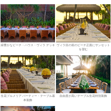
緑豊かなビーチ・ハウス・ヴィラ デッキ
ヴィラ目の前のビーチ正面にサンセット
を望む
生花プルメリア パーティー・テーブル基
自由度が高いテーブル生花特別装飾
本装飾