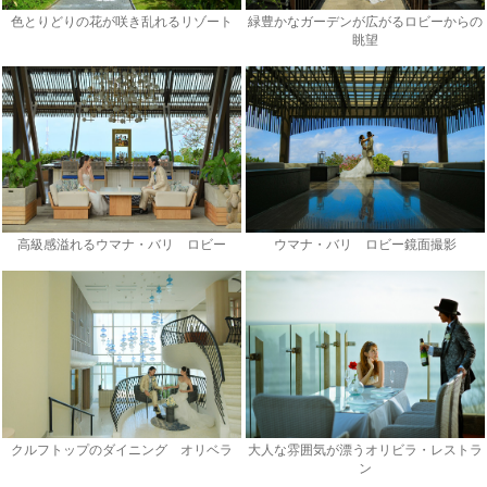
色とりどりの花が咲き乱れるリゾート
緑豊かなガーデンが広がるロビーからの
眺望
高級感溢れるウマナ・バリ ロビー
ウマナ・バリ ロビー鏡面撮影
クルフトップのダイニング オリベラ
大人な雰囲気が漂うオリビラ・レストラ
ン