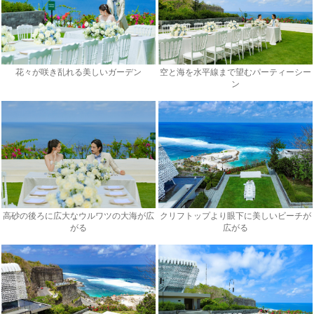
花々が咲き乱れる美しいガーデン
空と海を水平線まで望むパーティーシー
ン
高砂の後ろに広大なウルワツの大海が広
クリフトップより眼下に美しいビーチが
がる
広がる