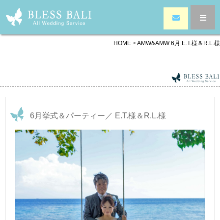
HOME
>
AMW&AMW 6月 E.T.様＆R.L.様
6月挙式＆パーティー／ E.T.様＆R.L.様