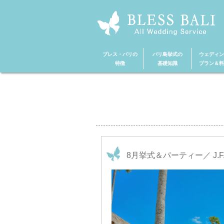
ブレス・バリの
バリ島挙式の
ウェディン
特徴
基礎知識
プラン＆料
8月挙式＆パーティー／ J.F.