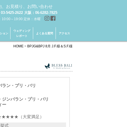
約、お見積り、お問い合わせ
3-5425-2622 大阪：06-6282-7825
0:00～19:00 定休：水曜
ウェディング
ション
よくある質問
アクセス
レポート
HOME
>
BPJG&BPJ 8月 J.F.様＆S.F.様
バラン・プリ・バリ
・ジンバラン・プリ・バリ
ィー
★★★★★（大変満足）
挙式