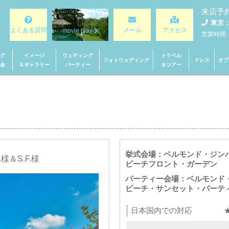
来店予
東京：0
よくある質問
メール
アクセス
movie play
営業時間：1
グ
イメージ
ウェディング
トラベル
フォトウェディング
ドレス
オプ
金
＆ギャラリー
パーティー
＆ツアー
挙式会場：ベルモンド・ジン
様＆S.F.様
ビーチフロント・ガーデン
パーティー会場：ベルモンド
ビーチ・サンセット・パーテ
日本国内での対応