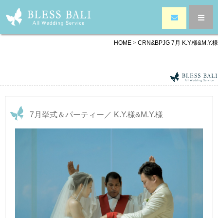
HOME
>
CRN&BPJG 7月 K.Y.様&M.Y.様
7月挙式＆パーティー／ K.Y.様&M.Y.様