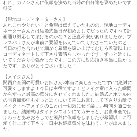
われ、カノンさんに依頼を決めた当時の自分達を褒めたいです
◎笑
【現地コーディネーターさん】
あれこれやりたい！と希望は伝えていたものの、現地コーディ
ネーターさんとは結婚式当日が初めましてだったのですべて計
画通り対応して頂けるのかな？と正直不安がありましたが、ブ
レスバリさんが事前に要望を伝えていてくださっていたのと、
当日の打ち合わせで細かく希望を吸い上げてむしろ希望以上に
コーディネートして下さり素晴らしかったです。ずっと近くに
いてくださり心強かったです。この方に対応頂き本当に良かっ
たです、ありがとうございました！
【メイクさん】
関西弁全開の可愛いお姉さん♪本当に楽しかったです(^^)絶対に
可愛くしますよ！今日は主役ですよ！とメイク室に入った瞬間
からずっと最高の気分にさせてくれました。結婚式とホテル内
の写真撮影中もずっと近くにいて常にお直しして下さりお陰で
メイク・ヘアメイクのことは一切気にせず楽しい時間を過ごせ
ました。結婚式はタイトシニオンにてカチっと、お食事会では
ふわっとあみおろしでと漠然に依頼をしましたが希望以上に可
愛く仕上げて下さり一日中お姫様気分を味わうことが出来まし
た。