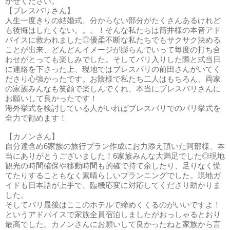
かせください。
【ブレスバリさん】
人生一度きりの結婚式、分からない部分がたくさんあるけれど
も後悔はしたくない。。。！そんな私たちは筒井様の本音アド
バイスに救われました◎優柔不断な私たちでもサクサク決める
ことが出来、どんどんイメージが膨らんでいって毎度の打ち合
わせがとっても楽しみでした。そしてバリ入りした際と式当日
に連絡を下さった上、現地ではブレスバリの前田さんがいてく
ださり心強かったです。お陰様で私たち二人はもちろん、両家
の家族みんなも笑顔で楽しんでくれ、本当にブレスバリさんに
お願いして良かったです！
海外挙式を検討している人がいればブレスバリでのバリ挙式を
全力で勧めます！
【カノンさん】
自分達含め6家族の旅行プラン作成にお力添え頂いた阿部様、本
当にありがとうございました！6家族みんな大満足でした◎現地
観光の時間確保や移動時間も的確で持て余したり、足りなく慌
てたりすることもなく素晴らしいプランニングでした。現地ガ
イドも日本語が上手で、臨機応変に対応してくださり助かりま
した。
そしてバリ最後はここのホテルで締めくくるのがいいですよ！
というアドバイスで家族全員宿泊しましたがおっしゃるとおり
最高でした。カノンさんにお願いして良かったねと家族から言