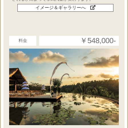
イメージ＆ギャラリーへ
○
ブートニア
×
送迎
￥548,000‐
料金
×
ケーキ
×
ランチorディナー
○
音楽演奏
○
日本人コーディネーター
○
リングピロー