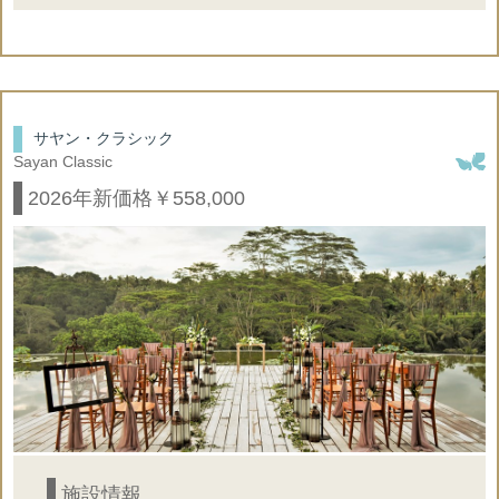
挙式基本パッケージ
オプション合計金額 272,000円
○
ウェルカムボード
【合計内訳】挙式＋フォト＋ヘアメイク
◇牧師様 50,000円
×
サヤン・クラシック
動画撮影
◇新婦ヘアメイク 52,000円
Sayan Classic
◇ヘアメイク同行 挙式＋フォト 30,000円
2026年新価格￥558,000
◇フォト（挙式前撮影＋挙式＋挙式後撮影）
○
会場装飾
写真撮影約2時間 150カット 88,000円
◇コーラス２名＋キーボード 52,000円
×
式次第
（リンディックの生演奏の場合48,000円）
※挙式に必要なオプショナルの合計金額です
×
タキシード
※挙式代金に合計金額を加算してください
※その他様々なオプションをご用意してます
○
フラワーシャワー
下記オプション一覧をご参照ください
施設情報