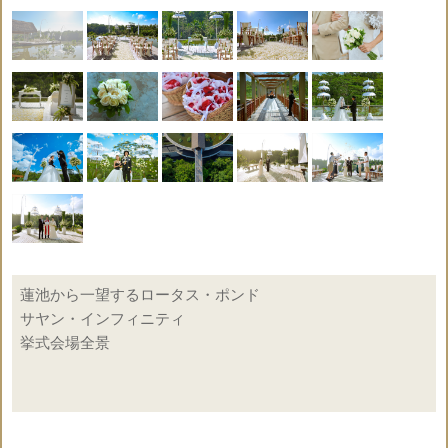
蓮池から一望するロータス・ポンド
○
サヤン・インフィニティ
会場使用料
挙式会場全景
○
結婚証明書