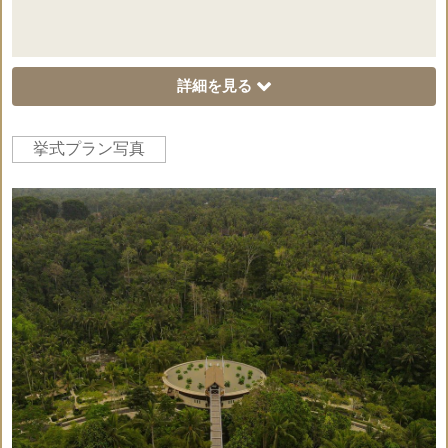
×
写真撮影
詳細を見る
×
ギフト
挙式プラン写真
記号説明
挙式代金に含まれてい
挙式代金に含まれていな
○
×
るもの。
いもの。
オプションペー
ジ
☆ドレス＆タキシードのお持込代金は無料です
◇2つのスタンディングフラワーアレンジメント
◇祭壇のセンターピースフラワー装飾
◇生花プルメリアのバージンロード3種より選択