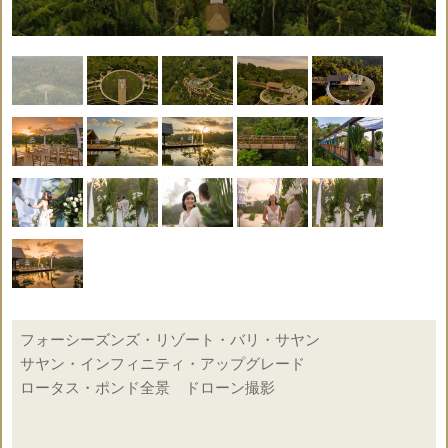
ホワイト・イエロー・ホワイト＆イエロー
◇2本のバリニーズアンブレラ
◇6本のウンブル・ウンブル(ホワイトフラッグ)
◇生花のリングピロー
◇生花のブーケ＆ブートニア（7種類より選択）
◇音楽演奏はサウンドシステムとなります
◇お支度部屋5時間利用
1. 6時～11時 もしくは 2. 12時～17時
※新郎新婦様のみ
◇乾杯ドリンク（ノンアルコール）
※ご参列者20名様まで
○
会場使用料
◇ティフェニーチェア（ウッド）
フォーシーズンズ・リゾート・バリ・サヤン
◇生花のフラワーシャワー
サヤン・インフィニティ・アップグレード
○
結婚証明書
◇冷たいおしぼり＆ミネラルウォーター
ロータス・ポンド全景 ドローン撮影
×
ドレス