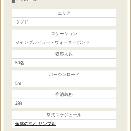
×
ドレス小物一式
エリア
ウブド
○
支度部屋
ロケーション
○
ジャングルビュー・ウォーターポンド
ブーケ
収容人数
×
ヘアメイク
50名
バージンロード
○
乾杯ドリンク
5m
宿泊義務
×
パーティー
2泊
挙式スケジュール
×
牧師or司祭or司式者
全体の流れ サンプル