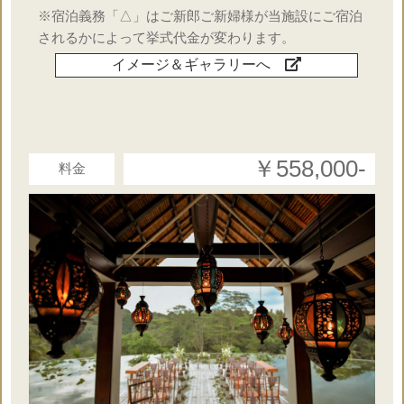
※宿泊義務「△」はご新郎ご新婦様が当施設にご宿泊
○
ブートニア
されるかによって挙式代金が変わります。
イメージ＆ギャラリーへ
×
送迎
×
ケーキ
￥558,000‐
料金
×
ランチorディナー
○
音楽演奏
○
日本人コーディネーター
○
リングピロー