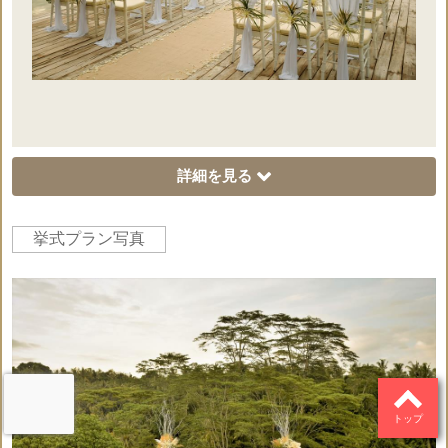
×
ギフト
記号説明
挙式代金に含まれてい
挙式代金に含まれていな
○
×
るもの。
いもの。
オプションペー
ジ
詳細を見る
挙式プラン写真
☆ドレス＆タキシードのお持込代金は無料です
☆クラシカル・モロカン・ランタンの会場装飾
◇ラスティック祭壇テーブル ◇生花祭壇装飾
◇祭壇周り２つの生花のフラワースタンド
◇大・中・小のモロカン・ランタン24ピース
◇アイルサイド・グリーンリーフ生花装飾
トップ
◇ナチュラル・ウェルカムボード生花装飾