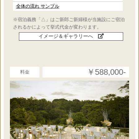
×
送迎
全体の流れ サンプル
※宿泊義務「△」はご新郎ご新婦様が当施設にご宿泊
×
ケーキ
されるかによって挙式代金が変わります。
イメージ＆ギャラリーへ
×
ランチorディナー
○
音楽演奏
￥588,000‐
料金
○
日本人コーディネーター
×
リングピロー
×
写真撮影