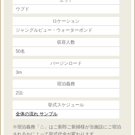
×
ドレス小物一式
ウブド
ロケーション
○
支度部屋
ジャングルビュー・ウォーターポンド
収容人数
○
ブーケ
50名
×
バージンロード
ヘアメイク
3m
○
宿泊義務
乾杯ドリンク
2泊
×
パーティー
挙式スケジュール
全体の流れ サンプル
×
牧師or司祭or司式者
※宿泊義務「△」はご新郎ご新婦様が当施設にご宿泊
されるかによって挙式代金が変わります。