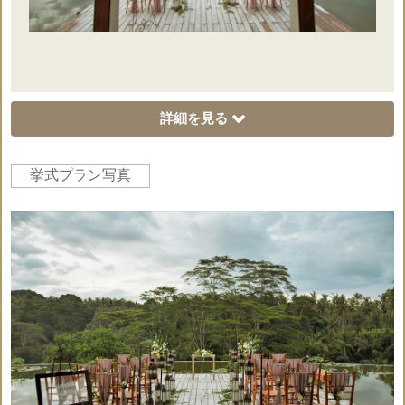
×
写真撮影
×
ギフト
詳細を見る
記号説明
挙式代金に含まれてい
挙式代金に含まれていな
挙式プラン写真
○
×
るもの。
いもの。
オプションペー
ジ
☆ドレス＆タキシードのお持込代金は無料です
☆挙式会場のアップグレード生花装飾
◇6つのスタンディングフラワーアレンジメント
◇ブリッジゲート2つのスタンディングフラワー