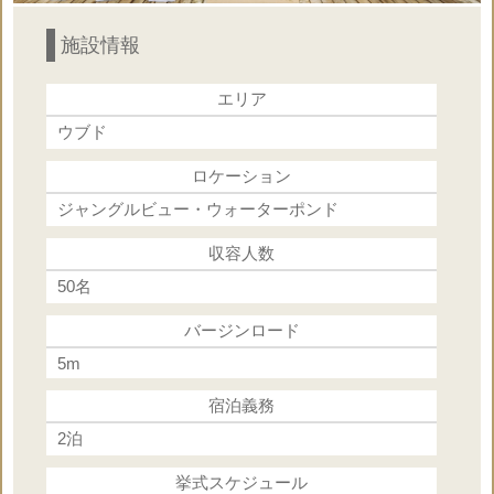
○
支度部屋
施設情報
○
ブーケ
エリア
ウブド
×
ヘアメイク
ロケーション
ジャングルビュー・ウォーターポンド
○
乾杯ドリンク
収容人数
×
50名
パーティー
バージンロード
5m
×
牧師or司祭or司式者
宿泊義務
○
2泊
ブートニア
挙式スケジュール