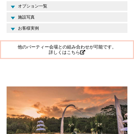
かぶようなロータスポンドです。バリ独特の大自然の原風景であ
オプション一覧
るジャングルや棚田など、目にするすべての景色がどこか懐かし
施設写真
く、それでいて心癒される特別な空間が広がります。そんなフォ
ーシーズンズ・サヤンならではの最高の空間と最上のホスピタリ
お客様実例
ティに包まれながら、おふたりの大切な挙式は一生忘れることの
できない思い出深いものとなることでしょう。挙式後には、ロー
タスポンド、敷地内のレジデンスヴィラ、またはプールサイドテ
他のパーティー会場との組み合わせが可能です。
詳しくはこちら
ラスなどの特別なロケーションで、ウェディングパーティーを行
うことも可能です。