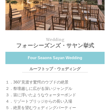
フォーシーズンズ・サヤン挙式
Four Seaons Sayan Wedding
ルーフトップ・ウェディング
１．360°見渡す驚愕のウブドの絶景
２．祭壇越しに広がる深いジャングル
３．宙に浮いたようなウォーターポンド
４．リゾートブリッジからの長い入場
５．絶景を望むウェディングパーティー