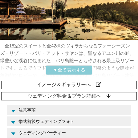
全18室のスイートと全42棟のヴィラからなるフォーシーズン
ズ・リゾート・バリ・アット・サヤンは、聖なるアユン川の畔、
緑豊かな渓谷に包まれた、バリ島随一とも称される最上級リゾー
トです。まるでウブドのジャングルに浮かぶ円盤のような建物が
象徴的なロビーで、その印象的な建築美は、バリ島リゾート建築
の中でも随一の素晴らしさを誇ります。フォーシーズンズ・リゾ
イメージ＆ギャラリーへ
ート・バリ・アット・サヤンのリゾート内には、充実したレスト
ウェディング料金＆プラン詳細へ
ランやスパなどの施設に加え、アユン川を一望できるリバーサイ
ドプールも備えられており、ウブドの秘境にありながらも優雅な
注意事項
リゾートステイを叶えます。
挙式前後ウェディングフォト
フォーシーズンズ・リゾート・バリ・アット・サヤンの挙式会
ウェディングパーティー
場は、芸術的な建物の屋上から緑深い景色を270度望む、蓮池に浮