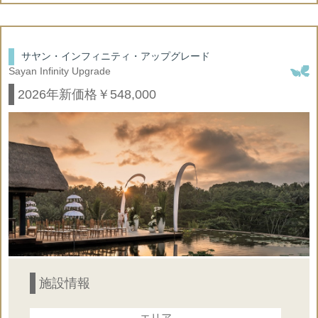
×
ドレス
○
ウェルカムボード
サヤン・インフィニティ・アップグレード
Sayan Infinity Upgrade
×
動画撮影
2026年新価格￥548,000
○
会場装飾
×
式次第
×
タキシード
○
フラワーシャワー
施設情報
エリア