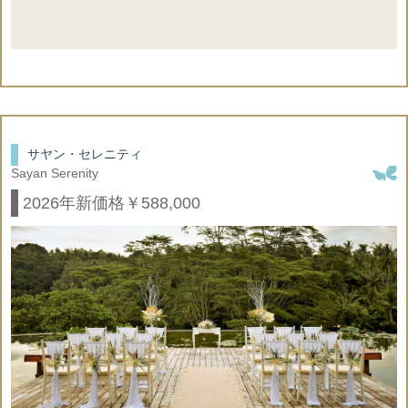
オプション合計金額 272,000円
×
【合計内訳】挙式＋フォト＋ヘアメイク
動画撮影
◇牧師様 50,000円
◇新婦ヘアメイク 52,000円
○
会場装飾
◇ヘアメイク同行 挙式＋フォト 30,000円
◇フォト（挙式前撮影＋挙式＋挙式後撮影）
サヤン・セレニティ
×
式次第
Sayan Serenity
写真撮影約2時間 150カット 88,000円
◇コーラス２名＋キーボード 52,000円
2026年新価格￥588,000
（リンディックの生演奏の場合48,000円）
×
タキシード
※挙式に必要なオプショナルの合計金額です
※挙式代金に合計金額を加算してください
○
フラワーシャワー
※その他様々なオプションをご用意してます
下記オプション一覧をご参照ください
×
ドレス小物一式