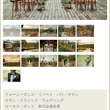
◇2本のバリニーズアンブレラ
◇6本のウンブル・ウンブル(ホワイトフラッグ)
◇生花のリングピロー
◇生花のブーケ＆ブートニア（7種類より選択）
◇音楽演奏はサウンドシステムとなります
◇お支度部屋5時間利用
1. 6時～11時 もしくは 2. 12時～17時
※新郎新婦様のみ
○
◇乾杯ドリンク（ノンアルコール）
会場使用料
※ご参列者20名様まで
◇ティフェニーチェア（ウッド）
○
結婚証明書
◇生花のフラワーシャワー
◇冷たいおしぼり＆ミネラルウォーター
×
ドレス
フォーシーズンズ・リゾート・バリ・サヤン
サヤン・クラシック・ウェディング
○
ロータス・ポンド 挙式会場全景
ウェルカムボード
挙式基本パッケージ