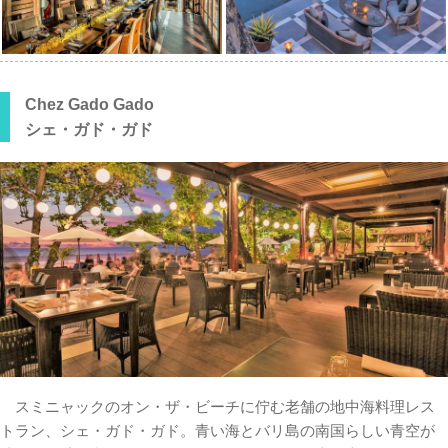
Chez Gado Gado
シェ・ガド・ガド
スミニャックのオン・ザ・ビーチに佇む老舗の地中海料理レス
トラン、シェ・ガド・ガド。青い海とバリ島の南国らしい青空が