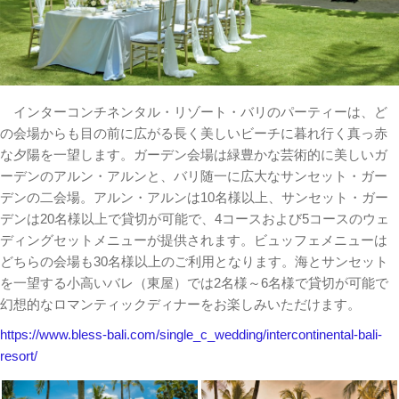
インターコンチネンタル・リゾート・バリのパーティーは、ど
の会場からも目の前に広がる長く美しいビーチに暮れ行く真っ赤
な夕陽を一望します。ガーデン会場は緑豊かな芸術的に美しいガ
ーデンのアルン・アルンと、バリ随一に広大なサンセット・ガー
デンの二会場。アルン・アルンは10名様以上、サンセット・ガー
デンは20名様以上で貸切が可能で、4コースおよび5コースのウェ
ディングセットメニューが提供されます。ビュッフェメニューは
どちらの会場も30名様以上のご利用となります。海とサンセット
を一望する小高いバレ（東屋）では2名様～6名様で貸切が可能で
幻想的なロマンティックディナーをお楽しみいただけます。
https://www.bless-bali.com/single_c_wedding/intercontinental-bali-
resort/