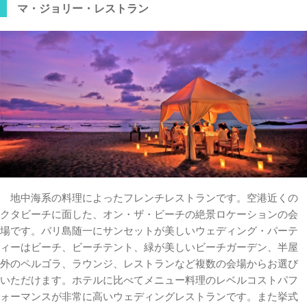
マ・ジョリー・レストラン
地中海系の料理によったフレンチレストランです。空港近くの
クタビーチに面した、オン・ザ・ビーチの絶景ロケーションの会
場です。バリ島随一にサンセットが美しいウェディング・パーテ
ィーはビーチ、ビーチテント、緑が美しいビーチガーデン、半屋
外のペルゴラ、ラウンジ、レストランなど複数の会場からお選び
いただけます。ホテルに比べてメニュー料理のレベルコストパフ
ォーマンスが非常に高いウェディングレストランです。また挙式