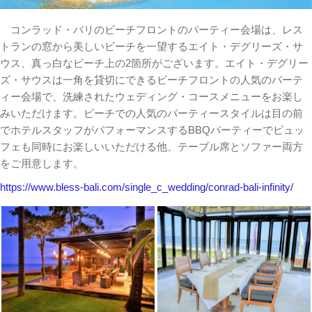
コンラッド・バリのビーチフロントのパーティー会場は、レス
トランの窓から美しいビーチを一望するエイト・デグリーズ・サ
ウス、真っ白なビーチ上の2箇所がございます。エイト・デグリー
ズ・サウスは一角を貸切にできるビーチフロントの人気のパーテ
ィー会場で、洗練されたウェディング・コースメニューをお楽し
みいただけます。ビーチでの人気のパーティースタイルは目の前
でホテルスタッフがパフォーマンスするBBQパーティーでビュッ
フェも同時にお楽しいいただける他、テーブル席とソファー両方
をご用意します。
https://www.bless-bali.com/single_c_wedding/conrad-bali-infinity/