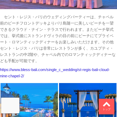
セント・レジス・バリのウェディングパーティーは、チャペル
前のビーチフロントデッキよりバリ島随一に美しいビーチを一望
できるクラウド・ナイン・テラスで行われます。またビーチ挙式
では、挙式後にストランドヴィラの目の前にビーチにてプライベ
ート・ロマンティックディナーをお楽しみいただけます。その他
セント・レジス・バリは非常にレストランが多く、カユプティ・
レストランの中2階や、チャペル内でのロマンティックディナーな
ども手配が可能です。
https://www.bless-bali.com/single_c_wedding/st-regis-bali-cloud-
nine-chapel-2/
トップ