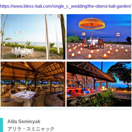
https://www.bless-bali.com/single_c_wedding/the-oberoi-bali-garden/
Alila Seminyak
アリラ・スミニャック