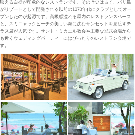
映える白壁が印象的なレストランです。その歴史は古く、バリ島
がリゾートとして開発される以前の1970年代にクラブとしてオー
プンしたのが起源です。高級感溢れる屋内のレストランスペース
と、スミニャックビーチの美しい海に沈むサンセットを見渡すテ
ラス席が人気です。サント・ミカエル教会や主要な挙式会場から
も近くウェディングパーティーにはぴったりのレストラン会場で
す。