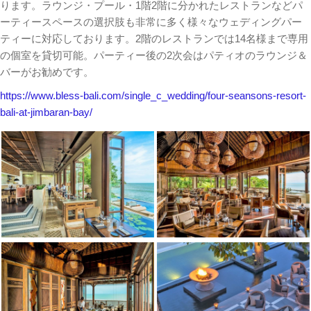
ります。ラウンジ・プール・1階2階に分かれたレストランなどパ
ーティースペースの選択肢も非常に多く様々なウェディングパー
ティーに対応しております。2階のレストランでは14名様まで専用
の個室を貸切可能。パーティー後の2次会はパティオのラウンジ＆
バーがお勧めです。
https://www.bless-bali.com/single_c_wedding/four-seansons-resort-
bali-at-jimbaran-bay/