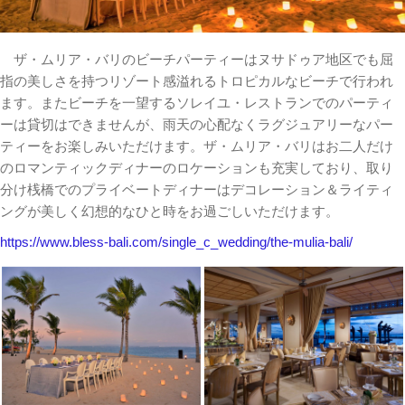
ザ・ムリア・バリのビーチパーティーはヌサドゥア地区でも屈
指の美しさを持つリゾート感溢れるトロピカルなビーチで行われ
ます。またビーチを一望するソレイユ・レストランでのパーティ
ーは貸切はできませんが、雨天の心配なくラグジュアリーなパー
ティーをお楽しみいただけます。ザ・ムリア・バリはお二人だけ
のロマンティックディナーのロケーションも充実しており、取り
分け桟橋でのプライベートディナーはデコレーション＆ライティ
ングが美しく幻想的なひと時をお過ごしいただけます。
https://www.bless-bali.com/single_c_wedding/the-mulia-bali/