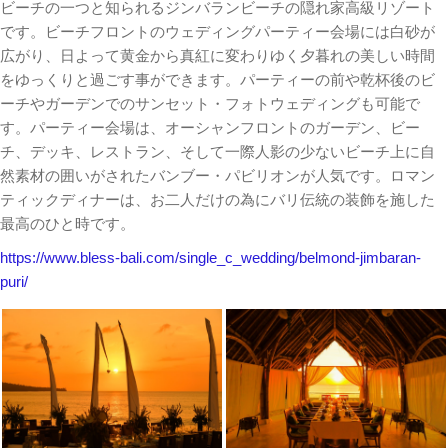
ビーチの一つと知られるジンバランビーチの隠れ家高級リゾート
です。ビーチフロントのウェディングパーティー会場には白砂が
広がり、日よって黄金から真紅に変わりゆく夕暮れの美しい時間
をゆっくりと過ごす事ができます。パーティーの前や乾杯後のビ
ーチやガーデンでのサンセット・フォトウェディングも可能で
す。パーティー会場は、オーシャンフロントのガーデン、ビー
チ、デッキ、レストラン、そして一際人影の少ないビーチ上に自
然素材の囲いがされたバンブー・パビリオンが人気です。ロマン
ティックディナーは、お二人だけの為にバリ伝統の装飾を施した
最高のひと時です。
https://www.bless-bali.com/single_c_wedding/belmond-jimbaran-
puri/