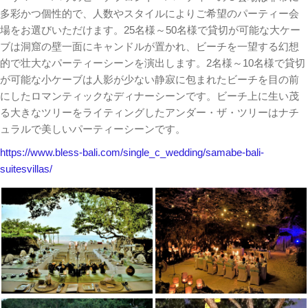
多彩かつ個性的で、人数やスタイルによりご希望のパーティー会
場をお選びいただけます。25名様～50名様で貸切が可能な大ケー
ブは洞窟の壁一面にキャンドルが置かれ、ビーチを一望する幻想
的で壮大なパーティーシーンを演出します。2名様～10名様で貸切
が可能な小ケーブは人影が少ない静寂に包まれたビーチを目の前
にしたロマンティックなディナーシーンです。ビーチ上に生い茂
る大きなツリーをライティングしたアンダー・ザ・ツリーはナチ
ュラルで美しいパーティーシーンです。
https://www.bless-bali.com/single_c_wedding/samabe-bali-
suitesvillas/