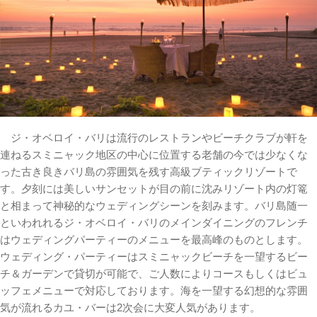
ジ・オベロイ・バリは流行のレストランやビーチクラブが軒を
連ねるスミニャック地区の中心に位置する老舗の今では少なくな
った古き良きバリ島の雰囲気を残す高級ブティックリゾートで
す。夕刻には美しいサンセットが目の前に沈みリゾート内の灯篭
と相まって神秘的なウェディングシーンを刻みます。バリ島随一
といわれれるジ・オベロイ・バリのメインダイニングのフレンチ
はウェディングパーティーのメニューを最高峰のものとします。
ウェディング・パーティーはスミニャックビーチを一望するビー
チ＆ガーデンで貸切が可能で、ご人数によりコースもしくはビュ
ッフェメニューで対応しております。海を一望する幻想的な雰囲
気が流れるカユ・バーは2次会に大変人気があります。