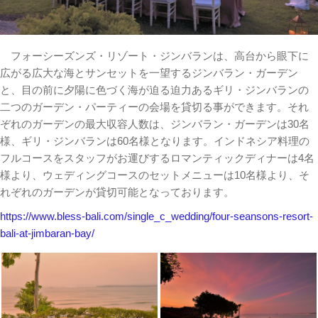
フォーシーズンズ・リゾート・ジンバランは、高台から眼下に
広がる広大な海とサンセットを一望するジンバラン・ガーデン
と、目の前に夕陽に色づく海が迫る迫力あるギリ・ジンバランの
二つのガーデン・パーティーの会場を貸切る事ができます。それ
ぞれのガーデンの最大収容人数は、ジンバラン・ガーデンは30名
様、ギリ・ジンバランは60名様となります。インドネシア料理の
フルコースをスタッフがお運びするロマンティックディナーは4名
様より、ウェディングコースのセットメニューは10名様より、そ
れぞれのガーデンが貸切可能となっております。
https://www.bless-bali.com/single_c_wedding/four-seansons-resort-
bali-at-jimbaran-bay/